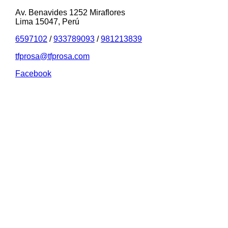
Av. Benavides 1252 Miraflores
Lima 15047, Perú
6597102
/
933789093
/
981213839
tfprosa@tfprosa.com
Facebook